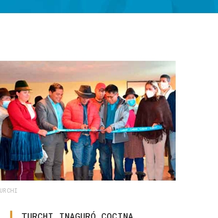
URCHI
TURCHI
INAGURÓ
COCINA