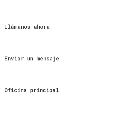
Llámanos
ahora
+(593-7) 2236956
Enviar
un
mensaje
Información: redturismocanar@hotmail.com
Oficina
principal
3 de Noviembre y Colón, junto al parque central., Cañar,
Cañar, Ecuador.