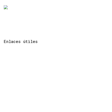
Página Oficial de la Unidad de Turismo Gobierno
Autónomo Descentralizado del Cantón Cañar
Enlaces
útiles
El Carácter
Registro de la Propiedad
EMMAIPC-EP
Cenagrap
Terminal Terrestre
Mancomunidad
GADIC Cañar
Bomberos